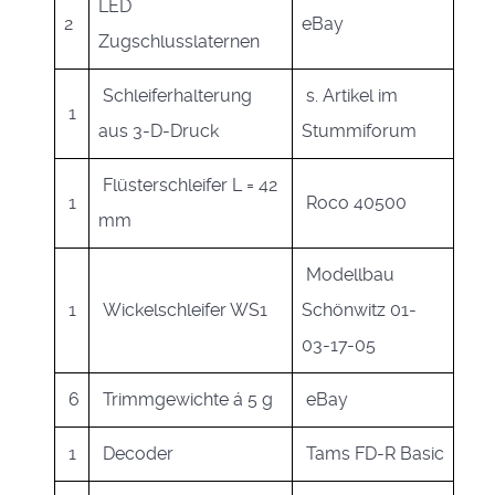
LED
2
eBay
Zugschlusslaternen
Schleiferhalterung
s. Artikel im
1
aus 3-D-Druck
Stummiforum
Flüsterschleifer L = 42
1
Roco 40500
mm
Modellbau
1
Wickelschleifer WS1
Schönwitz 01-
03-17-05
6
Trimmgewichte á 5 g
eBay
1
Decoder
Tams FD-R Basic