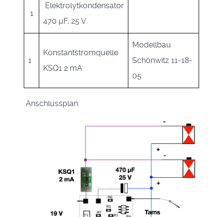
Elektrolytkondensator
1
470 µF, 25 V
Modellbau
Konstantstromquelle
1
Schönwitz 11-18-
KSQ1 2 mA
05
Anschlussplan: